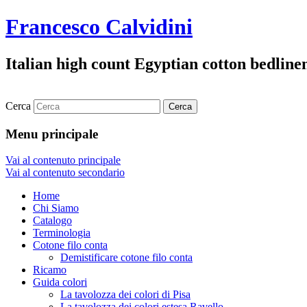
Francesco Calvidini
Italian high count Egyptian cotton bedline
Cerca
Menu principale
Vai al contenuto principale
Vai al contenuto secondario
Home
Chi Siamo
Catalogo
Terminologia
Cotone filo conta
Demistificare cotone filo conta
Ricamo
Guida colori
La tavolozza dei colori di Pisa
La tavolozza dei colori estesa Ravello