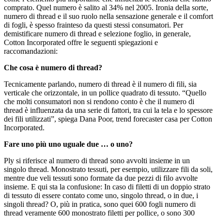
comprato. Quel numero è salito al 34% nel 2005. Ironia della sorte,
numero di thread e il suo ruolo nella sensazione generale e il comfort
di fogli, è spesso frainteso da questi stessi consumatori. Per
demistificare numero di thread e selezione foglio, in generale,
Cotton Incorporated offre le seguenti spiegazioni e
raccomandazioni:
Che cosa è numero di thread?
Tecnicamente parlando, numero di thread è il numero di fili, sia
verticale che orizzontale, in un pollice quadrato di tessuto. “Quello
che molti consumatori non si rendono conto è che il numero di
thread è influenzata da una serie di fattori, tra cui la tela e lo spessore
dei fili utilizzati”, spiega Dana Poor, trend forecaster casa per Cotton
Incorporated.
Fare uno più uno uguale due … o uno?
Ply si riferisce al numero di thread sono avvolti insieme in un
singolo thread. Monostrato tessuti, per esempio, utilizzare fili da soli,
mentre due veli tessuti sono formate da due pezzi di filo avvolte
insieme. E qui sta la confusione: In caso di filetti di un doppio strato
di tessuto di essere contato come uno, singolo thread, o in due, i
singoli thread? O, più in pratica, sono quei 600 fogli numero di
thread veramente 600 monostrato filetti per pollice, o sono 300