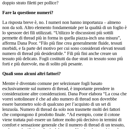
doppio strato filetti per pollice?
Fare la questione numeri?
La risposta breve è, no. I numeri non hanno importanza – almeno
non da soli. Altro elemento fondamentale per la qualità di un foglio è
lo spessore dei fili utilizzati. “Utilizzo le discussioni più sottili
permette di thread più in forma in quella piazza-inch una misura”,
afferma Dana Poor. “Filo più fine crea generalmente fluide, tessuti
morbidi, e fa parte del motivo per cui sono considerati elevati tessuti
numero di thread più desiderabile.” Fili più fini anche creare un
tessuto più delicato. Fogli costituiti da due strati in tessuto sono più
forti e più durevole, ma di solito più pesante.
Quali sono alcuni altri fattori?
Mentre è diventato comune per selezionare fogli basato
esclusivamente sul numero di thread, è importante prendere in
considerazione altre considerazioni. Dana Poor elabora “La cosa che
vorrei sottolineare è che ad alto numero di thread non dovrebbe
essere barometro solo di qualcuno per l’acquisto di un set di
lenzuola. Numero di thread da solo non trasmette molti dei fattori
che compongono il prodotto finale. “Ad esempio, come il cotone
viene trattata può essere un fattore molto più decisivo in termini di
comfort e sensazione generale che il numero di thread di un tessuto,