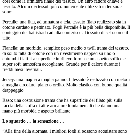
così come la rifinitura finale del tessuto. Un altro fattore chiave è
tessuto. Alcuni dei tessuti più comunemente utilizzati in lenzuola
sono:
Percalle: una fitta, ad armatura a tela, tessuto filato realizzato sia in
cotone cardato e pettinato. Fogli Percalle è la più bella disponibile. Il
conteggio del battistrada ad alta conferisce al tessuto di seta-come il
tatto.
Flanella: un morbido, semplice peso medio o twill trama del tessuto,
di solito fatta di cotone con un rivestimento napped su uno o
entrambi i lati. La superficie in rilievo fornisce un aspetto soffice e
super soft, atmosfera accogliente. Grande per il calore durante i
freddi mesi invernali.
Jersey: una maglia a maglia panno. Il tessuto è realizzato con metodi
a maglia circolare, piano o ordito. Molto elastico con buone qualità
drappeggio.
Raso: una costruzione trama che ha superficie del filato più sulla
faccia della stoffa di altre armature fondamentali che danno una
mano più morbida e aspetto brillante.
Lo sguardo … la sensazione …
“Alla fine della giornata, i migliori fogli si possono acquistare sono